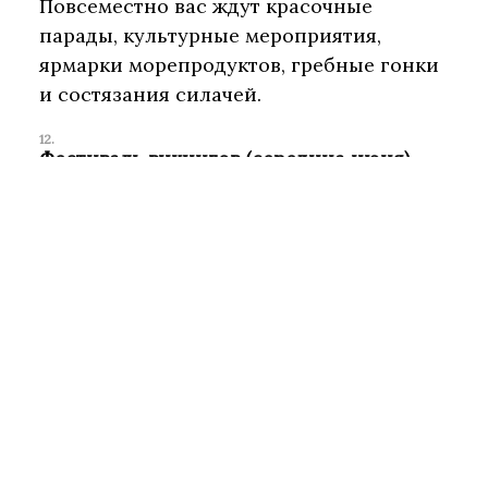
Повсеместно вас ждут красочные
парады, культурные мероприятия,
ярмарки морепродуктов, гребные гонки
и состязания силачей.
Фестиваль викингов (середина июня)
Современные викинги со всего мира
съезжаются в причудливый городок
Хабнарфьордюр недалеко от
Рейкьявика, чтобы провести выходные в
оживлённых гуляньях в старинных
костюмах, продемонстрировать
традиционные ремёсла и поучаствовать
в постановочных боях.
День независимости Исландии (17 июня)