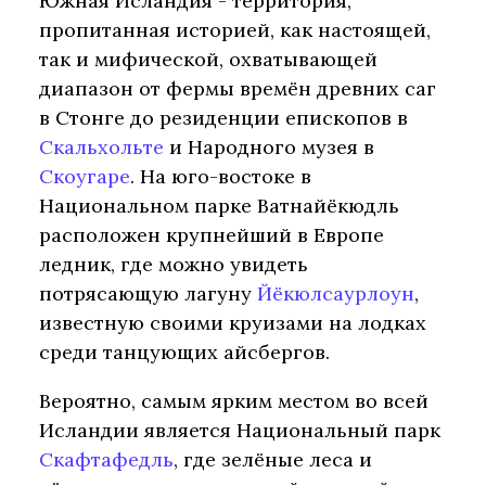
Южная Исландия - территория,
пропитанная историей, как настоящей,
так и мифической, охватывающей
диапазон от фермы времён древних саг
в Стонге до резиденции епископов в
Скальхольте
и Народного музея в
Скоугаре
. На юго-востоке в
Национальном парке Ватнайёкюдль
расположен крупнейший в Европе
ледник, где можно увидеть
потрясающую лагуну
Йёкюлсаурлоун
,
известную своими круизами на лодках
среди танцующих айсбергов.
Вероятно, самым ярким местом во всей
Исландии является Национальный парк
Скафтафедль
, где зелёные леса и