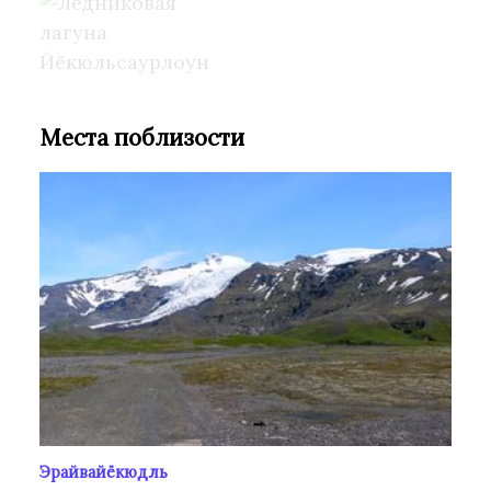
Места поблизости
Эрайвайёкюдль