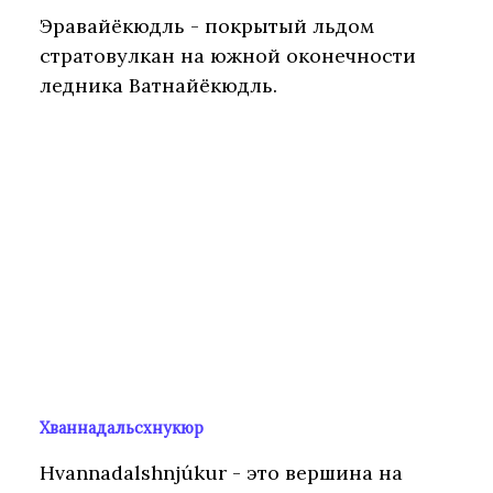
Эравайёкюдль - покрытый льдом
стратовулкан на южной оконечности
ледника Ватнайёкюдль.
Хваннадальсхнукюр
Hvannadalshnjúkur - это вершина на