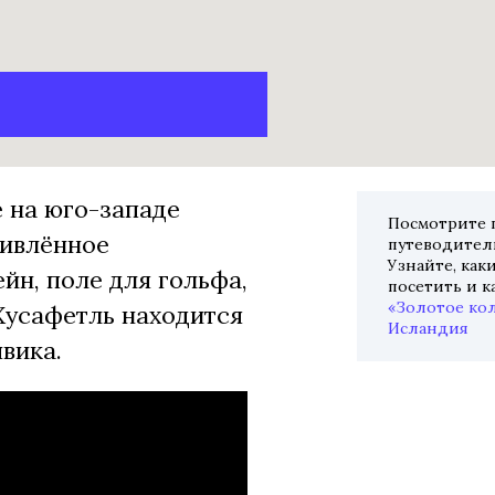
е на юго-западе
Посмотрите
живлённое
путеводитель
Узнайте, как
ейн, поле для гольфа,
посетить и к
«Золотое ко
 Хусафетль находится
Исландия
вика.