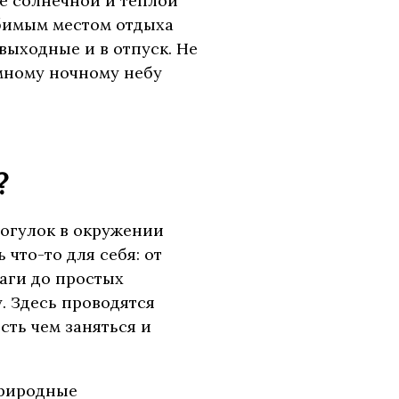
е солнечной и тёплой
юбимым местом отдыха
выходные и в отпуск. Не
ёмному ночному небу
?
рогулок в окружении
что-то для себя: от
раги до простых
. Здесь проводятся
сть чем заняться и
природные