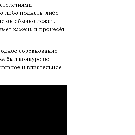
 столетиями
о либо поднять, либо
де он обычно лежит.
имет камень и пронесёт
родное соревнование
ом был конкурс по
улярное и влиятельное