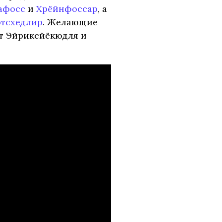
афосс
и
Хрёйнфоссар
, а
тсхедлир
. Желающие
от Эйриксйёкюдля и