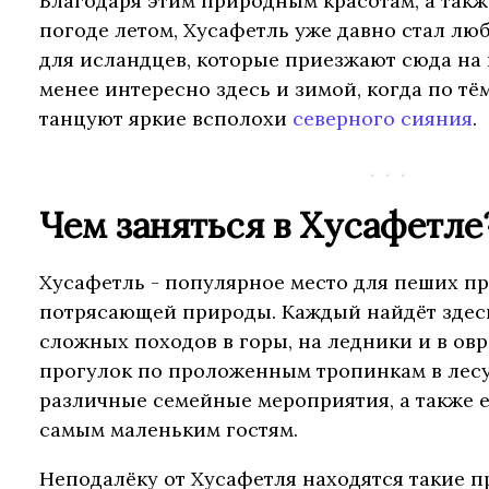
Благодаря этим природным красотам, а такж
погоде летом, Хусафетль уже давно стал л
для исландцев, которые приезжают сюда на 
менее интересно здесь и зимой, когда по т
танцуют яркие всполохи
северного сияния
.
Чем заняться в Хусафетле
Хусафетль - популярное место для пеших п
потрясающей природы. Каждый найдёт здесь 
сложных походов в горы, на ледники и в ов
прогулок по проложенным тропинкам в лесу
различные семейные мероприятия, а также е
самым маленьким гостям.
Неподалёку от Хусафетля находятся такие 