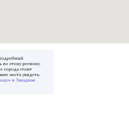
 подробный
 по этому региону.
ие города стоит
акие места увидеть:
льцо» и Западная