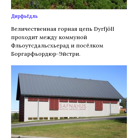
Дирфьёдль
Величественная горная цепь Dyrfjöll
проходит между коммуной
Фльоутсдальсхьерад и посёлком
Боргарфьордюр-Эйстри.