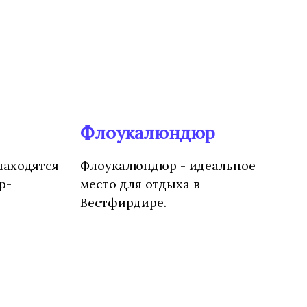
Флоукалюндюр
находятся
Флоукалюндюр - идеальное
р-
место для отдыха в
Вестфирдире.