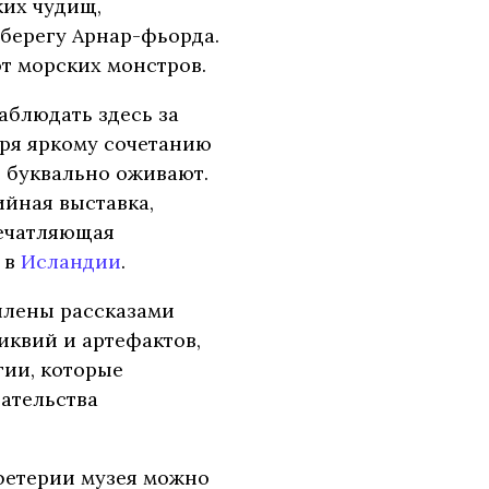
ких чудищ,
берегу Арнар-фьорда.
т морских монстров.
аблюдать здесь за
ря яркому сочетанию
е буквально оживают.
ийная выставка,
печатляющая
 в
Исландии
.
плены рассказами
иквий и артефактов,
гии, которые
зательства
афетерии музея можно