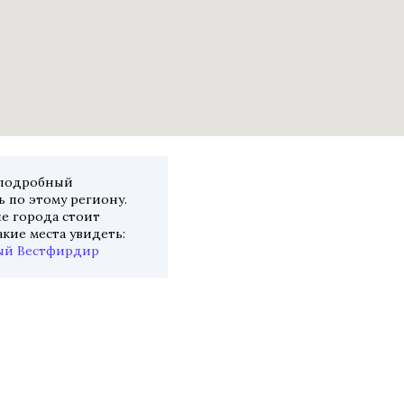
 подробный
 по этому региону.
ие города стоит
акие места увидеть:
ый Вестфирдир