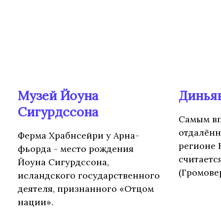
Музей Йоуна
Динья
Сигурдссона
Самым в
отдалённ
Ферма Храбнсейри у Арна-
регионе 
фьорда - место рождения
считаетс
Йоуна Сигурдссона,
(Громове
исландского государственного
деятеля, признанного «Отцом
нации».