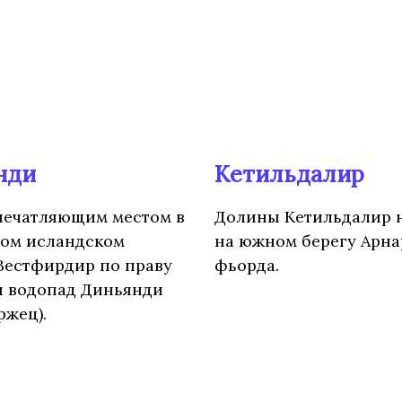
нди
Кетильдалир
печатляющим местом в
Долины Кетильдалир 
ом исландском
на южном берегу Арна
Вестфирдир по праву
фьорда.
я водопад Диньянди
ржец).