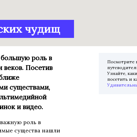
ских чудищ
 большую роль в
Посмотрите
 веков. Посетив
путеводитель
Узнайте, как
 ближе
посетить и к
Удивительн
ми существами,
ультимедийной
инок и видео.
 важную роль в
вимые существа нашли