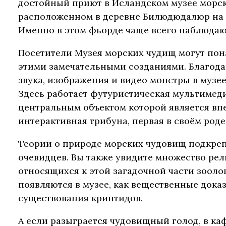
достойный приют в Исландском музее морс
расположенном в деревне Билюдюдалюр на 
Именно в этом фьорде чаще всего наблюдаю
Посетители Музея морских чудищ могут пон
этими замечательными созданиями. Благода
звука, изображения и видео монстры в музе
Здесь работает футуристическая мультимед
центральным объектом которой является в
интерактивная трибуна, первая в своём роде
Теории о природе морских чудовищ подкре
очевидцев. Вы также увидите множество рел
относящихся к этой загадочной части зооло
появляются в музее, как вещественные дока
существования криптидов.
А если разыграется чудовищный голод, в к