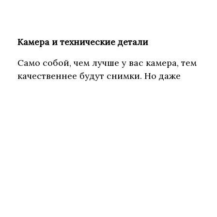
Камера и технические детали
Само собой, чем лучше у вас камера, тем
качественнее будут снимки. Но даже
если у вас нет профессионального
оборудования, вы можете настроить
свой фотоаппарат так, что фотографии
получатся достойными.
Здесь очень важно выставить
правильную выдержку, но сделать это
не так-то просто для хорошего
результата. Большинство экспертов
рекомендуют выдержку в среднем от 10
до 25 секунд, в зависимости от того, как