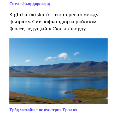
Сиглюфьярдарскард
Siglufjarðarskarð - это перевал между
фьордом Сиглюфьордюр и районом
Фльот, ведущий к Скага-фьорду.
Трёдласкайи - полуостров Тролля