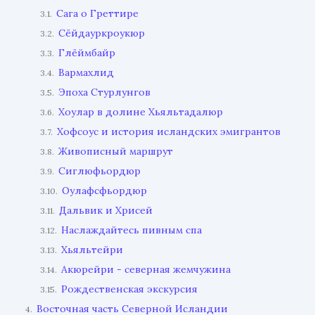
Сага о Греттире
3.1.
Сёйдауркроукюр
3.2.
Глёймбайр
3.3.
Вармахлид
3.4.
Эпоха Стурлунгов
3.5.
Хоулар в долине Хьяльтадалюр
3.6.
Хофсоус и история исландских эмигрантов
3.7.
Живописный маршрут
3.8.
Сиглюфьордюр
3.9.
Оулафсфьордюр
3.10.
Дальвик и Хрисей
3.11.
Наслаждайтесь пивным спа
3.12.
Хьяльтейри
3.13.
Акюрейри - северная жемчужина
3.14.
Рождественская экскурсия
3.15.
Восточная часть Северной Исландии
4.