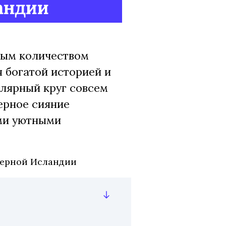
андии
ным количеством
 богатой историей и
лярный круг совсем
ерное сияние
ми уютными
верной Исландии